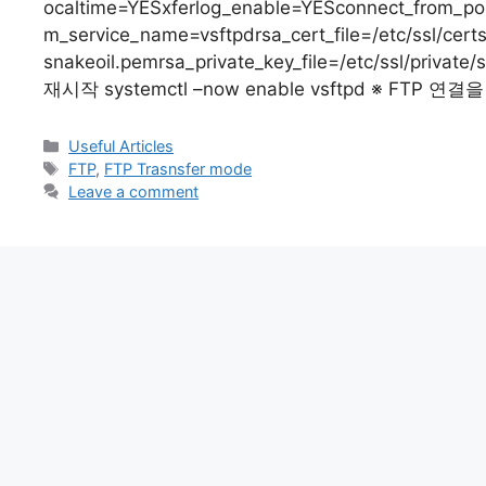
ocaltime=YESxferlog_enable=YESconnect_from_por
m_service_name=vsftpdrsa_cert_file=/etc/ssl/certs
snakeoil.pemrsa_private_key_file=/etc/ssl/privat
재시작 systemctl –now enable vsftpd ※ FTP 연결
Categories
Useful Articles
Tags
FTP
,
FTP Trasnsfer mode
Leave a comment