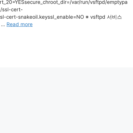
t_20=YESsecure_chroot_dir=/var/run/vsftpd/emptypa
/ssl-cert-
e/ssl-cert-snakeoil.keyssl_enable=NO ※ vsftpd 서비스
을 …
Read more