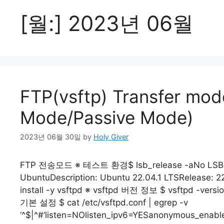
[월:]
2023년 06월
FTP(vsftp) Transfer m
Mode/Passive Mode)
2023년 06월 30일
by
Holy Giver
FTP 전송모드 ※ 테스트 환경$ lsb_release -aNo LSB modu
UbuntuDescription: Ubuntu 22.04.1 LTSRelease:
install -y vsftpd ※ vsftpd 버전 정보 $ vsftpd -version
기본 설정 $ cat /etc/vsftpd.conf | egrep -v
‘^$|^#’listen=NOlisten_ipv6=YESanonymous_enab