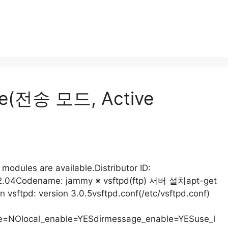
ode(전송 모드, Active
les are available.Distributor ID:
 22.04Codename: jammy ※ vsftpd(ftp) 서버 설치apt-get
 vsftpd: version 3.0.5vsftpd.conf(/etc/vsftpd.conf)
le=NOlocal_enable=YESdirmessage_enable=YESuse_l