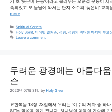
기 초 ‘늦은비 운동’이라고 불리우는 오순절 운동이 시작
속되었고 오 늘날에 와서는 단지 소수의 ‘늦은비’ 교회
more
Categories
Spiritual Scripts
Tags
Holy Spirit
,
데이빗 윌커슨
,
성령
,
성령의 위대한 마지막 부으
Leave a comment
두려운 광경에는 아름다움이
슨
2023년 07월 31일
by
Holy Giver
요한복음 13장 23절에서 우리는 “예수의 제자 중 하
라”는 말씀을 읽게 됩니다. 하나님의 아들의 가슴에 친