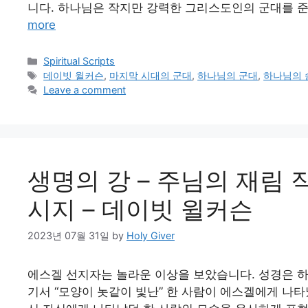
니다. 하나님은 작지만 강력한 그리스도인의 군대를 준
more
Categories
Spiritual Scripts
Tags
데이빗 윌커슨
,
마지막 시대의 군대
,
하나님의 군대
,
하나님의 
Leave a comment
생명의 강 – 주님의 재림 
시지 – 데이빗 윌커슨
2023년 07월 31일
by
Holy Giver
에스겔 선지자는 놀라운 이상을 보았습니다. 성경은 
기서 “모양이 놋같이 빛난” 한 사람이 에스겔에게 나타